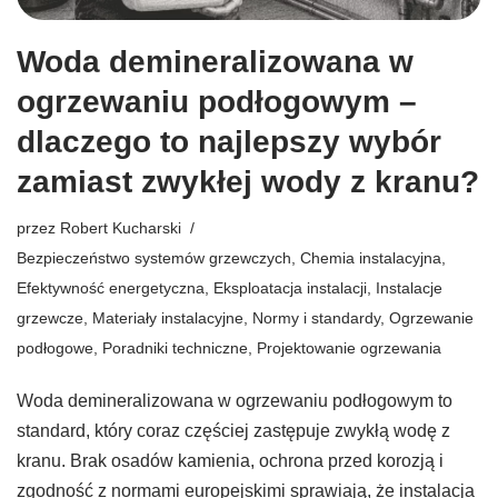
Woda demineralizowana w
ogrzewaniu podłogowym –
dlaczego to najlepszy wybór
zamiast zwykłej wody z kranu?
przez
Robert Kucharski
Bezpieczeństwo systemów grzewczych
,
Chemia instalacyjna
,
Efektywność energetyczna
,
Eksploatacja instalacji
,
Instalacje
grzewcze
,
Materiały instalacyjne
,
Normy i standardy
,
Ogrzewanie
podłogowe
,
Poradniki techniczne
,
Projektowanie ogrzewania
Woda demineralizowana w ogrzewaniu podłogowym to
standard, który coraz częściej zastępuje zwykłą wodę z
kranu. Brak osadów kamienia, ochrona przed korozją i
zgodność z normami europejskimi sprawiają, że instalacja