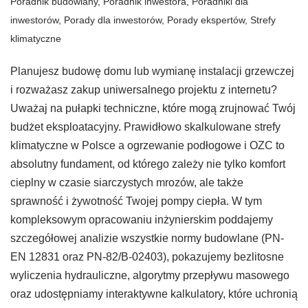
Poradnik budowlany
,
Poradnik inwestora
,
Poradniki dla
inwestorów
,
Porady dla inwestorów
,
Porady ekspertów
,
Strefy
klimatyczne
Planujesz budowę domu lub wymianę instalacji grzewczej
i rozważasz zakup uniwersalnego projektu z internetu?
Uważaj na pułapki techniczne, które mogą zrujnować Twój
budżet eksploatacyjny. Prawidłowo skalkulowane strefy
klimatyczne w Polsce a ogrzewanie podłogowe i OZC to
absolutny fundament, od którego zależy nie tylko komfort
cieplny w czasie siarczystych mrozów, ale także
sprawność i żywotność Twojej pompy ciepła. W tym
kompleksowym opracowaniu inżynierskim poddajemy
szczegółowej analizie wszystkie normy budowlane (PN-
EN 12831 oraz PN-82/B-02403), pokazujemy bezlitosne
wyliczenia hydrauliczne, algorytmy przepływu masowego
oraz udostępniamy interaktywne kalkulatory, które uchronią