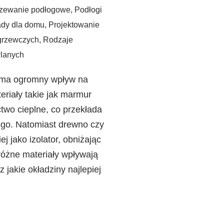
zewanie podłogowe
,
Podłogi
ady dla domu
,
Projektowanie
grzewczych
,
Rodzaje
lanych
 ma ogromny wpływ na
riały takie jak marmur
two cieplne, co przekłada
ego. Natomiast drewno czy
j jako izolator, obniżając
różne materiały wpływają
z jakie okładziny najlepiej