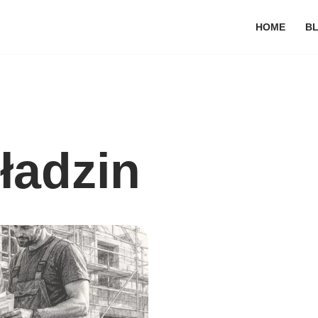
HOME
B
ładzin