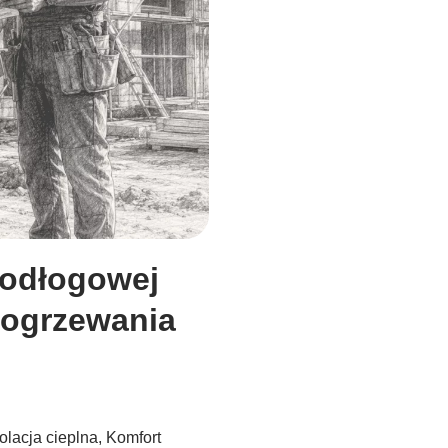
podłogowej
 ogrzewania
zolacja cieplna
,
Komfort