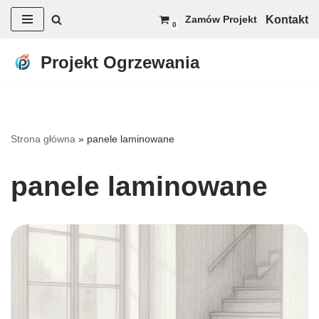
Kontakt
Zamów Projekt
0
Przejdź
do
Projekt Ogrzewania
treści
Strona główna
»
panele laminowane
panele laminowane