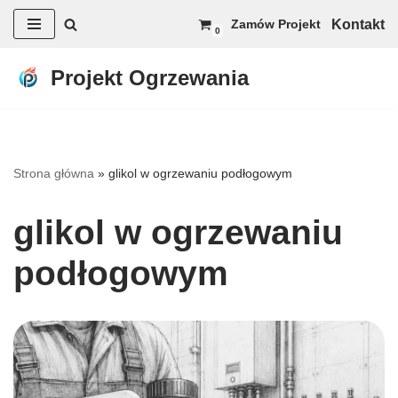
Kontakt
Zamów Projekt
0
Przejdź
do
Projekt Ogrzewania
treści
Strona główna
»
glikol w ogrzewaniu podłogowym
glikol w ogrzewaniu
podłogowym