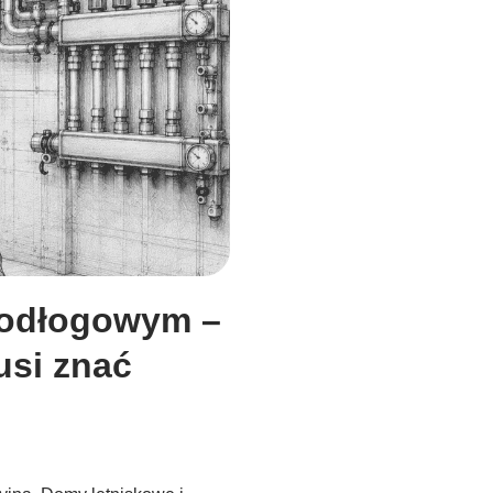
podłogowym –
usi znać