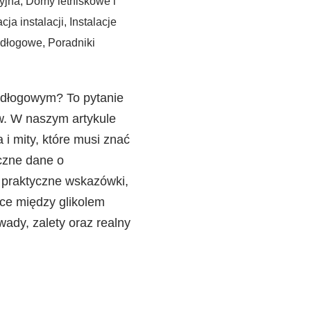
yjna
,
Domy letniskowe i
cja instalacji
,
Instalacje
odłogowe
,
Poradniki
odłogowym? To pytanie
ów. W naszym artykule
i mity, które musi znać
czne dane o
i praktyczne wskazówki,
ice między glikolem
dy, zalety oraz realny