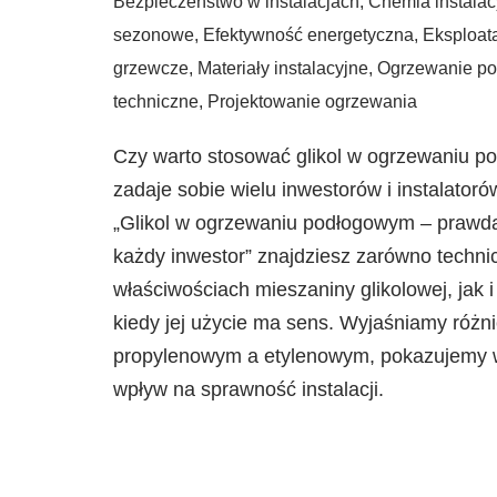
Bezpieczeństwo w instalacjach
,
Chemia instalac
sezonowe
,
Efektywność energetyczna
,
Eksploata
grzewcze
,
Materiały instalacyjne
,
Ogrzewanie p
techniczne
,
Projektowanie ogrzewania
Czy warto stosować glikol w ogrzewaniu p
zadaje sobie wielu inwestorów i instalator
„Glikol w ogrzewaniu podłogowym – prawda 
każdy inwestor” znajdziesz zarówno techni
właściwościach mieszaniny glikolowej, jak 
kiedy jej użycie ma sens. Wyjaśniamy różn
propylenowym a etylenowym, pokazujemy wa
wpływ na sprawność instalacji.