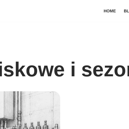
HOME
B
iskowe i sez