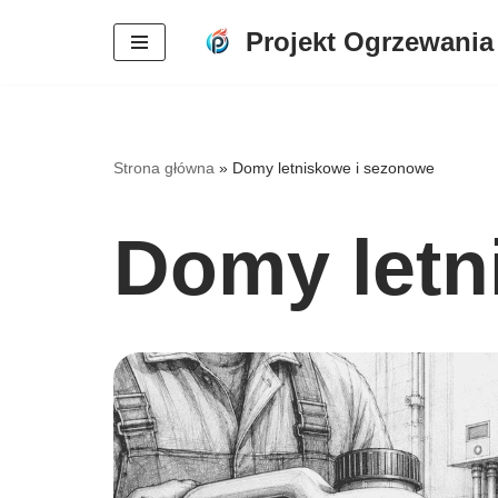
Projekt Ogrzewania
Przejdź
do
treści
Strona główna
»
Domy letniskowe i sezonowe
Domy letn