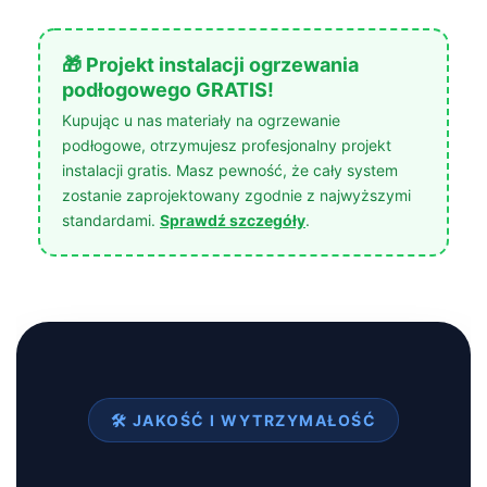
🎁 Projekt instalacji ogrzewania
podłogowego GRATIS!
Kupując u nas materiały na ogrzewanie
podłogowe, otrzymujesz profesjonalny projekt
instalacji gratis. Masz pewność, że cały system
zostanie zaprojektowany zgodnie z najwyższymi
standardami.
Sprawdź szczegóły
.
🛠️ JAKOŚĆ I WYTRZYMAŁOŚĆ