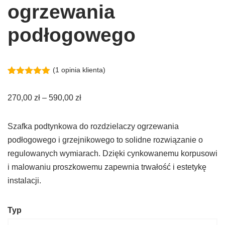
ogrzewania
podłogowego
(
1
opinia klienta)
Oceniony
1
5.00
na 5
270,00
zł
–
590,00
zł
na
podstawie
oceny
klienta
Szafka podtynkowa do rozdzielaczy ogrzewania
podłogowego i grzejnikowego to solidne rozwiązanie o
regulowanych wymiarach. Dzięki cynkowanemu korpusowi
i malowaniu proszkowemu zapewnia trwałość i estetykę
instalacji.
Typ