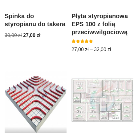
Spinka do
Płyta styropianowa
styropianu do takera
EPS 100 z folią
przeciwwilgociową
30,00
zł
27,00
zł
Oceniono
27,00
zł
–
32,00
zł
5.00
na 5