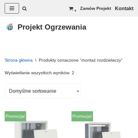
Kontakt
Zamów Projekt
0
Przejdź
do
Projekt Ogrzewania
treści
Strona główna
\
Produkty oznaczone “montaż rozdzielaczy”
Wyświetlanie wszystkich wyników: 2
Promocja!
Promocja!