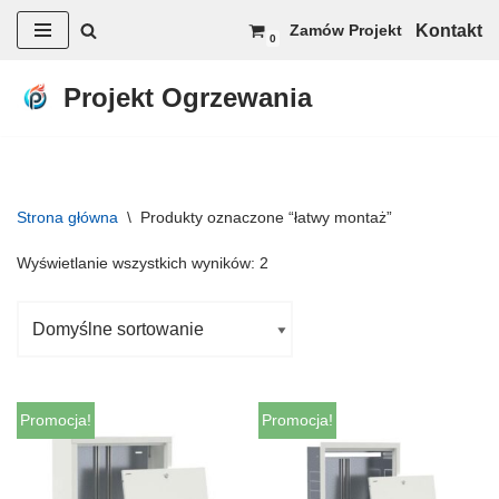
Kontakt
Zamów Projekt
0
Przejdź
do
Projekt Ogrzewania
treści
Strona główna
\
Produkty oznaczone “łatwy montaż”
Wyświetlanie wszystkich wyników: 2
Promocja!
Promocja!