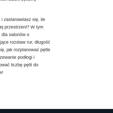
 zastanawiasz się, ile
ej przestrzeni? W tym
a dla salonów o
jące rozstaw rur, długość
ię, jak rozplanować pętle
ewanie podłogi i
wać liczbę pętli do
w!