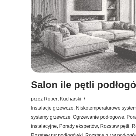
Salon ile pętli podłog
przez
Robert Kucharski
Instalacje grzewcze
,
Niskotemperaturowe syste
systemy grzewcze
,
Ogrzewanie podłogowe
,
Por
instalacyjne
,
Porady ekspertów
,
Rozstaw pętli
,
R
Rozstaw rur podłogówki
,
Rozstaw rur w podłog