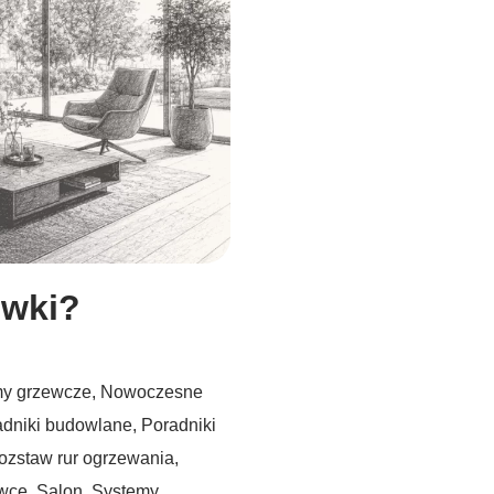
ówki?
my grzewcze
,
Nowoczesne
adniki budowlane
,
Poradniki
ozstaw rur ogrzewania
,
ówce
,
Salon
,
Systemy