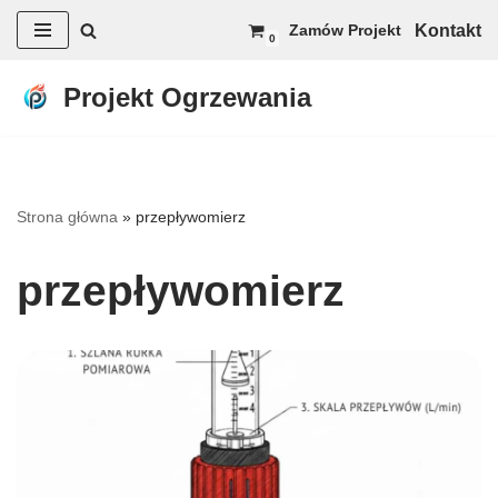
Kontakt
Zamów Projekt
0
Przejdź
do
Projekt Ogrzewania
treści
Strona główna
»
przepływomierz
przepływomierz