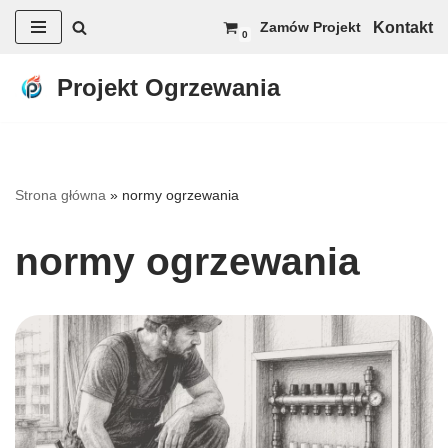
Kontakt
Zamów Projekt
0
Przejdź
do
Projekt Ogrzewania
treści
Strona główna
»
normy ogrzewania
normy ogrzewania