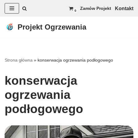
Kontakt
Zamów Projekt
0
Przejdź
do
Projekt Ogrzewania
treści
Strona główna
»
konserwacja ogrzewania podłogowego
konserwacja
ogrzewania
podłogowego