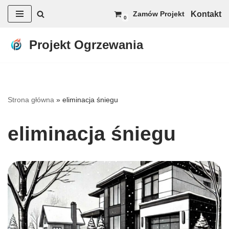
Kontakt
Zamów Projekt
0
Przejdź
do
Projekt Ogrzewania
treści
Strona główna
»
eliminacja śniegu
eliminacja śniegu