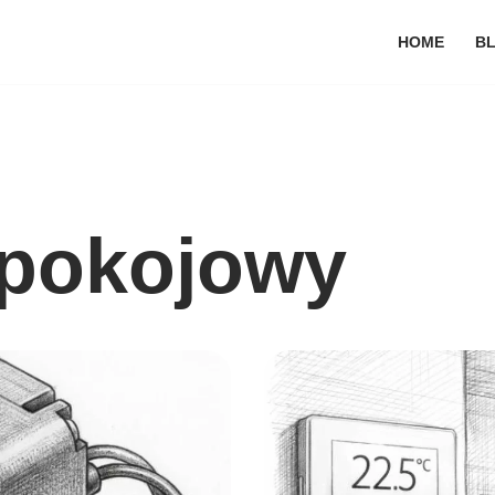
HOME
B
 pokojowy