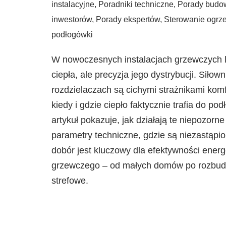
instalacyjne
,
Poradniki techniczne
,
Porady budo
inwestorów
,
Porady ekspertów
,
Sterowanie ogr
podłogówki
W nowoczesnych instalacjach grzewczych lic
ciepła, ale precyzja jego dystrybucji. Siłow
rozdzielaczach są cichymi strażnikami komf
kiedy i gdzie ciepło faktycznie trafia do pod
artykuł pokazuje, jak działają te niepozorne
parametry techniczne, gdzie są niezastąpio
dobór jest kluczowy dla efektywności ener
grzewczego – od małych domów po rozbudo
strefowe.