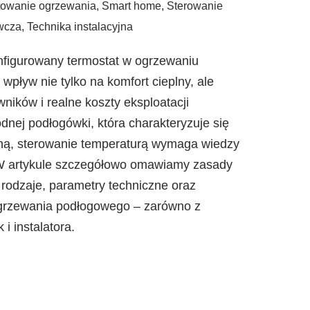
towanie ogrzewania
,
Smart home
,
Sterowanie
wcza
,
Technika instalacyjna
nfigurowany termostat w ogrzewaniu
ływ nie tylko na komfort cieplny, ale
ików i realne koszty eksploatacji
nej podłogówki, która charakteryzuje się
ną, sterowanie temperaturą wymaga wiedzy
 W artykule szczegółowo omawiamy zasady
h rodzaje, parametry techniczne oraz
ogrzewania podłogowego – zarówno z
i instalatora.