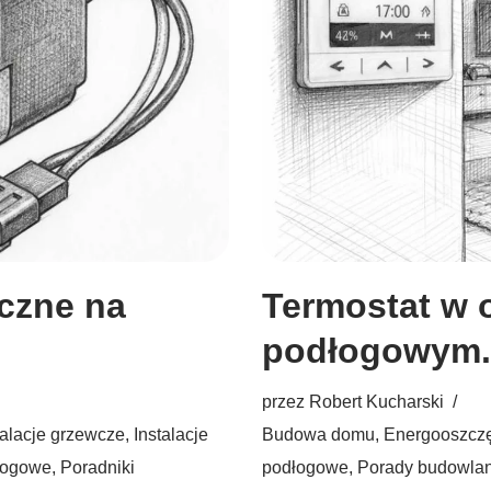
yczne na
Termostat w 
podłogowym.
przez
Robert Kucharski
talacje grzewcze
,
Instalacje
Budowa domu
,
Energooszcz
łogowe
,
Poradniki
podłogowe
,
Porady budowla