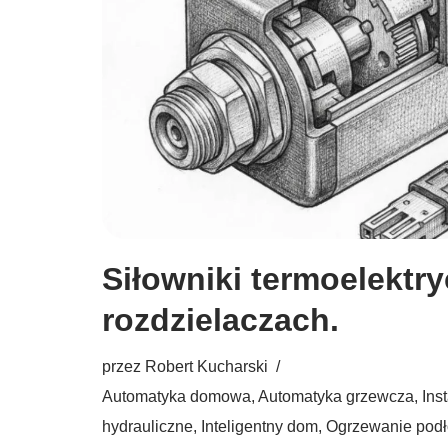
Siłowniki termoelektr
rozdzielaczach.
przez
Robert Kucharski
Automatyka domowa
,
Automatyka grzewcza
,
Ins
hydrauliczne
,
Inteligentny dom
,
Ogrzewanie pod