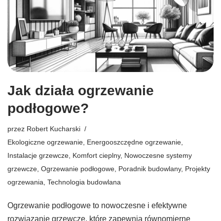
Jak działa ogrzewanie
podłogowe?
przez
Robert Kucharski
Ekologiczne ogrzewanie
,
Energooszczędne ogrzewanie
,
Instalacje grzewcze
,
Komfort cieplny
,
Nowoczesne systemy
grzewcze
,
Ogrzewanie podłogowe
,
Poradnik budowlany
,
Projekty
ogrzewania
,
Technologia budowlana
Ogrzewanie podłogowe to nowoczesne i efektywne
rozwiązanie grzewcze, które zapewnia równomierne