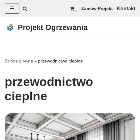
Kontakt
Zamów Projekt
0
Przejdź
do
Projekt Ogrzewania
treści
Strona główna
»
przewodnictwo cieplne
przewodnictwo
cieplne