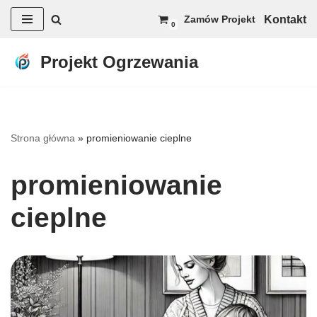
Kontakt
Zamów Projekt
0
Przejdź
do
Projekt Ogrzewania
treści
Strona główna
»
promieniowanie cieplne
promieniowanie
cieplne