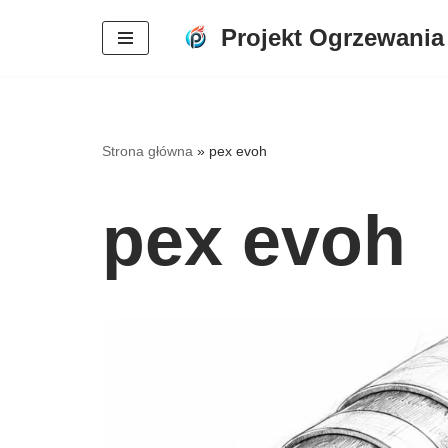
Projekt Ogrzewania
Przejdź
do
treści
Strona główna
»
pex evoh
pex evoh