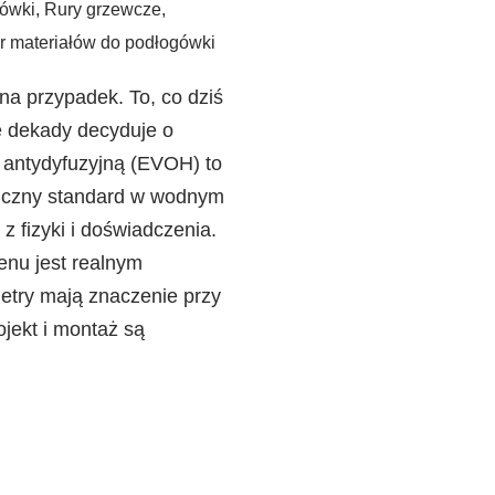
gówki
,
Rury grzewcze
,
 materiałów do podłogówki
na przypadek. To, co dziś
e dekady decyduje o
 antydyfuzyjną (EVOH) to
ogiczny standard w wodnym
 fizyki i doświadczenia.
enu jest realnym
etry mają znaczenie przy
ojekt i montaż są