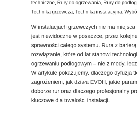
techniczne
,
Rury do ogrzewania
,
Rury do podło
Technika grzewcza
,
Technika instalacyjna
,
Wybór
W instalacjach grzewczych nie ma miejsca 
jest niewidoczne w posadzce, przez kolejn
sprawności całego systemu. Rura z barierą
rozwiązanie, które od lat stanowi technol
ogrzewaniu podłogowym – nie z mody, lecz z
W artykule pokazujemy, dlaczego dyfuzja tl
zagrożeniem, jak działa EVOH, jakie param
doborze rur oraz dlaczego profesjonalny pr
kluczowe dla trwałości instalacji.