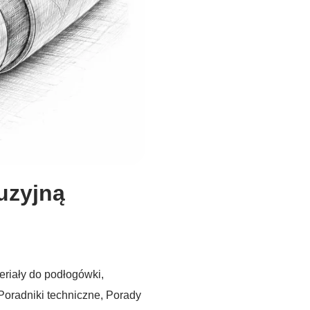
uzyjną
eriały do podłogówki
,
Poradniki techniczne
,
Porady