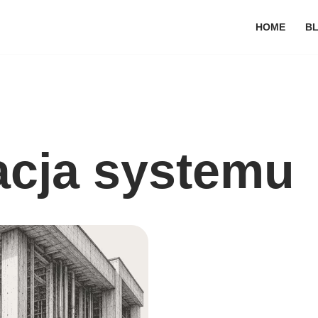
HOME
B
acja systemu