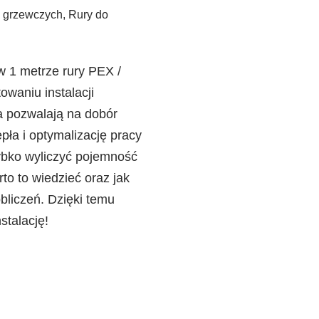
i grzewczych
,
Rury do
 w 1 metrze rury PEX /
owaniu instalacji
a pozwalają na dobór
pła i optymalizację pracy
ybko wyliczyć pojemność
o to wiedzieć oraz jak
obliczeń. Dzięki temu
stalację!