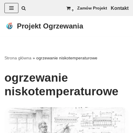
Kontakt
Zamów Projekt
0
Przejdź
do
Projekt Ogrzewania
treści
Strona główna
»
ogrzewanie niskotemperaturowe
ogrzewanie
niskotemperaturowe