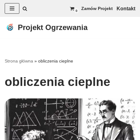
Kontakt
Zamów Projekt
0
Przejdź
do
Projekt Ogrzewania
treści
Strona główna
»
obliczenia cieplne
obliczenia cieplne