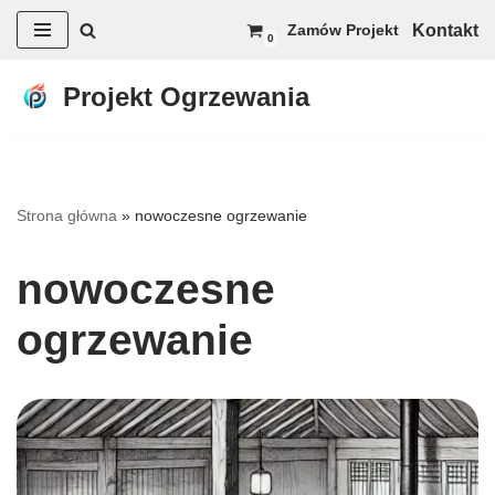
Kontakt
Zamów Projekt
0
Przejdź
do
Projekt Ogrzewania
treści
Strona główna
»
nowoczesne ogrzewanie
nowoczesne
ogrzewanie