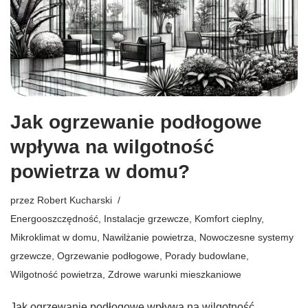
Jak ogrzewanie podłogowe
wpływa na wilgotność
powietrza w domu?
przez
Robert Kucharski
Energooszczędność
,
Instalacje grzewcze
,
Komfort cieplny
,
Mikroklimat w domu
,
Nawilżanie powietrza
,
Nowoczesne systemy
grzewcze
,
Ogrzewanie podłogowe
,
Porady budowlane
,
Wilgotność powietrza
,
Zdrowe warunki mieszkaniowe
Jak ogrzewanie podłogowe wpływa na wilgotność