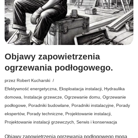
Objawy zapowietrzenia
ogrzewania podłogowego.
przez
Robert Kucharski
Efektywność energetyczna
,
Eksploatacja instalacji
,
Hydraulika
domowa
,
Instalacje grzewcze
,
Ogrzewanie domu
,
Ogrzewanie
podłogowe
,
Poradniki budowlane
,
Poradniki instalacyjne
,
Porady
ekspertów
,
Porady techniczne
,
Projektowanie instalacji
,
Projektowanie instalacji grzewczych
,
Serwis i konserwacja
Objawy zapowietrzenia ogrzewania podłogowego mogą