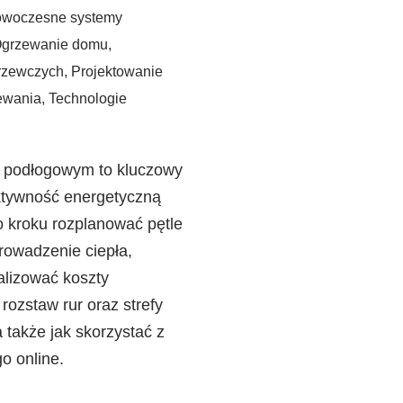
woczesne systemy
grzewanie domu
,
grzewczych
,
Projektowanie
ewania
,
Technologie
u podłogowym to kluczowy
ektywność energetyczną
o kroku rozplanować pętle
owadzenie ciepła,
lizować koszty
 rozstaw rur oraz strefy
 także jak skorzystać z
o online.