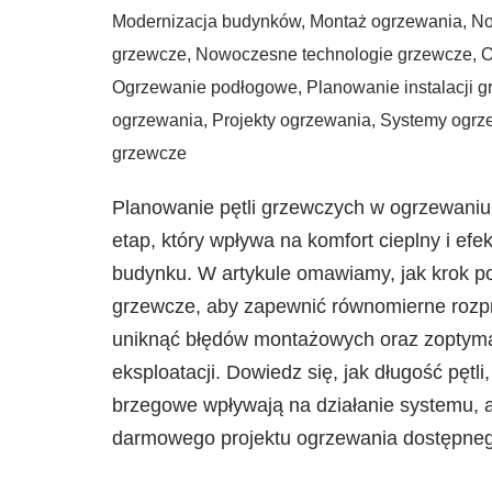
Modernizacja budynków
,
Montaż ogrzewania
,
No
grzewcze
,
Nowoczesne technologie grzewcze
,
O
Ogrzewanie podłogowe
,
Planowanie instalacji 
ogrzewania
,
Projekty ogrzewania
,
Systemy ogrz
grzewcze
Planowanie pętli grzewczych w ogrzewani
etap, który wpływa na komfort cieplny i ef
budynku. W artykule omawiamy, jak krok p
grzewcze, aby zapewnić równomierne rozpr
uniknąć błędów montażowych oraz zoptyma
eksploatacji. Dowiedz się, jak długość pętli,
brzegowe wpływają na działanie systemu, a
darmowego projektu ogrzewania dostępneg