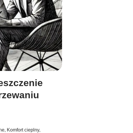
eszczenie
grzewaniu
zne
,
Komfort cieplny
,