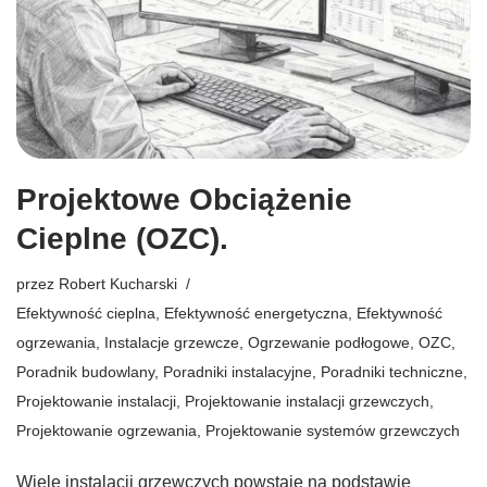
Projektowe Obciążenie
Cieplne (OZC).
przez
Robert Kucharski
Efektywność cieplna
,
Efektywność energetyczna
,
Efektywność
ogrzewania
,
Instalacje grzewcze
,
Ogrzewanie podłogowe
,
OZC
,
Poradnik budowlany
,
Poradniki instalacyjne
,
Poradniki techniczne
,
Projektowanie instalacji
,
Projektowanie instalacji grzewczych
,
Projektowanie ogrzewania
,
Projektowanie systemów grzewczych
Wiele instalacji grzewczych powstaje na podstawie