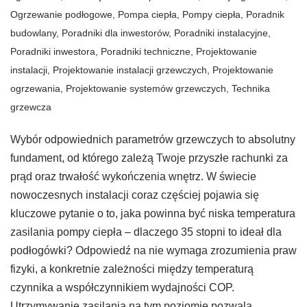
Ogrzewanie podłogowe
,
Pompa ciepła
,
Pompy ciepła
,
Poradnik
budowlany
,
Poradniki dla inwestorów
,
Poradniki instalacyjne
,
Poradniki inwestora
,
Poradniki techniczne
,
Projektowanie
instalacji
,
Projektowanie instalacji grzewczych
,
Projektowanie
ogrzewania
,
Projektowanie systemów grzewczych
,
Technika
grzewcza
Wybór odpowiednich parametrów grzewczych to absolutny
fundament, od którego zależą Twoje przyszłe rachunki za
prąd oraz trwałość wykończenia wnętrz. W świecie
nowoczesnych instalacji coraz częściej pojawia się
kluczowe pytanie o to, jaka powinna być niska temperatura
zasilania pompy ciepła – dlaczego 35 stopni to ideał dla
podłogówki? Odpowiedź na nie wymaga zrozumienia praw
fizyki, a konkretnie zależności między temperaturą
czynnika a współczynnikiem wydajności COP.
Utrzymywanie zasilania na tym poziomie pozwala