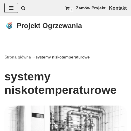
Kontakt
Zamów Projekt
0
Przejdź
do
Projekt Ogrzewania
treści
Strona główna
»
systemy niskotemperaturowe
systemy
niskotemperaturowe