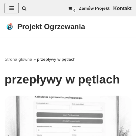
Kontakt
Zamów Projekt
0
Przejdź
do
Projekt Ogrzewania
treści
Strona główna
»
przepływy w pętlach
przepływy w pętlach