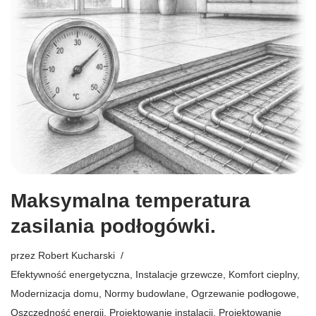
Maksymalna temperatura
zasilania podłogówki.
przez
Robert Kucharski
Efektywność energetyczna
,
Instalacje grzewcze
,
Komfort cieplny
,
Modernizacja domu
,
Normy budowlane
,
Ogrzewanie podłogowe
,
Oszczędność energii
,
Projektowanie instalacji
,
Projektowanie