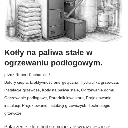
Kotły na paliwa stałe w
ogrzewaniu podłogowym.
przez
Robert Kucharski
Bufory ciepła
,
Efektywność energetyczna
,
Hydraulika grzewcza
,
Instalacje grzewcze
,
Kotły na paliwa stałe
,
Ogrzewanie domu
,
Ogrzewanie podłogowe
,
Poradnik inwestora
,
Projektowanie
instalacji
,
Projektowanie instalacji grzewczych
,
Technologie
grzewcze
Połączenie, które budzi emocje, ale wciąż cieszy się