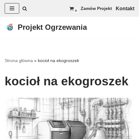
Kontakt
Zamów Projekt
0
Przejdź
do
Projekt Ogrzewania
treści
Strona główna
»
kocioł na ekogroszek
kocioł na ekogroszek