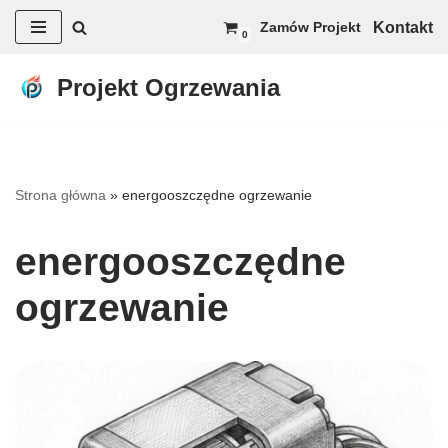
Kontakt
Zamów Projekt
0
Przejdź
do
Projekt Ogrzewania
treści
Strona główna
»
energooszczędne ogrzewanie
energooszczędne
ogrzewanie