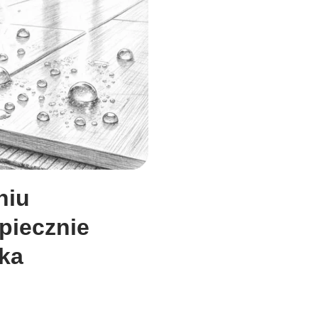
niu
piecznie
yka