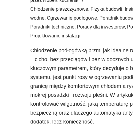
przez
Robert Kucharski
Chłodzenie płaszczyznowe
,
Fizyka budowli
,
Ins
wodne
,
Ogrzewanie podłogowe
,
Poradnik budow
Poradniki techniczne
,
Porady dla inwestorów
,
Po
Projektowanie instalacji
Chłodzenie podłogówką brzmi jak idealne r
– cicho, bez przeciągów i bez widocznych 
kluczowym parametrem, który decyduje o b
systemu, jest punkt rosy w ogrzewaniu po
granicę między komfortowym chłodem a ry
mokrej posadzki i rozwoju pleśni. W artyku
kontrolować wilgotność, jaką temperaturę 
bezpieczną oraz dlaczego automatyka anty
dodatek, lecz konieczność.