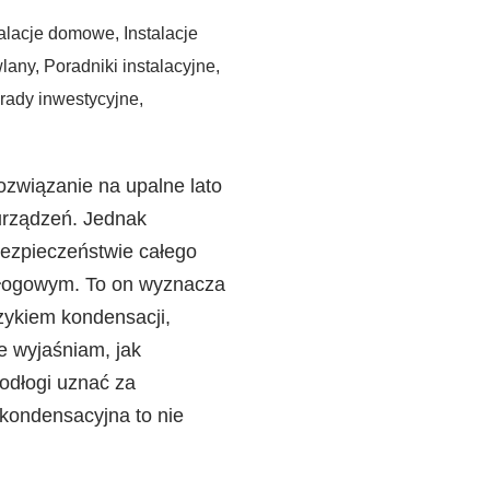
talacje domowe
,
Instalacje
lany
,
Poradniki instalacyjne
,
rady inwestycyjne
,
ozwiązanie na upalne lato
urządzeń. Jednak
ezpieczeństwie całego
dłogowym. To on wyznacza
zykiem kondensacji,
le wyjaśniam, jak
podłogi uznać za
kondensacyjna to nie