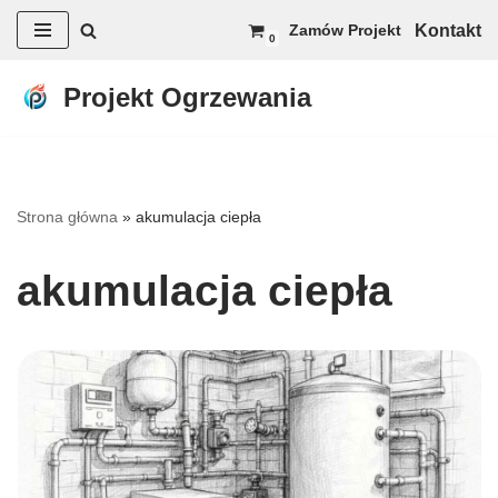
Kontakt
Zamów Projekt
0
Przejdź
do
Projekt Ogrzewania
treści
Strona główna
»
akumulacja ciepła
akumulacja ciepła