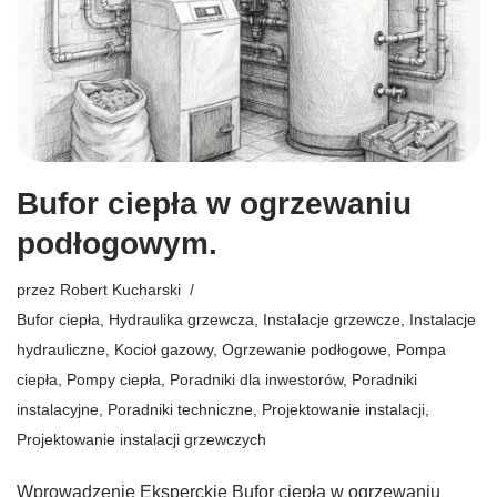
Bufor ciepła w ogrzewaniu
podłogowym.
przez
Robert Kucharski
Bufor ciepła
,
Hydraulika grzewcza
,
Instalacje grzewcze
,
Instalacje
hydrauliczne
,
Kocioł gazowy
,
Ogrzewanie podłogowe
,
Pompa
ciepła
,
Pompy ciepła
,
Poradniki dla inwestorów
,
Poradniki
instalacyjne
,
Poradniki techniczne
,
Projektowanie instalacji
,
Projektowanie instalacji grzewczych
Wprowadzenie Eksperckie Bufor ciepła w ogrzewaniu