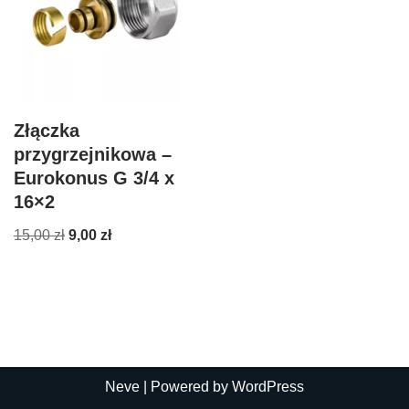
Złączka
przygrzejnikowa –
Eurokonus G 3/4 x
16×2
15,00
zł
9,00
zł
Neve
| Powered by
WordPress