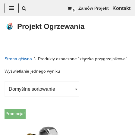
Kontakt
Zamów Projekt
0
Przejdź
do
Projekt Ogrzewania
treści
Strona główna
\
Produkty oznaczone “złączka przygrzejnikowa”
Wyświetlanie jednego wyniku
Promocja!