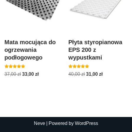
Mata mocująca do
Płyta styropianowa
ogrzewania
EPS 200 z
podłogowego
wypustkami
Oceniono
Oceniono
37,00
zł
33,00
zł
40,00
zł
31,00
zł
5.00
5.00
na 5
na 5
Neve
| Powered by
WordPress