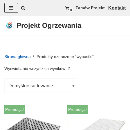
Kontakt
Zamów Projekt
0
Przejdź
do
Projekt Ogrzewania
treści
Strona główna
\
Produkty oznaczone “wypustki”
Wyświetlanie wszystkich wyników: 2
Promocja!
Promocja!