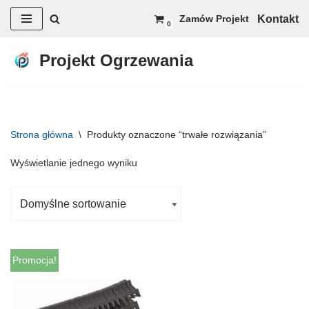
Kontakt
Zamów Projekt
0
Przejdź
do
Projekt Ogrzewania
treści
Strona główna
\
Produkty oznaczone “trwałe rozwiązania”
Wyświetlanie jednego wyniku
Promocja!