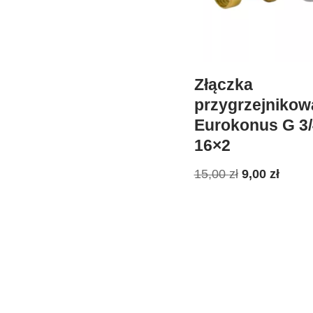
Złączka
przygrzejnikow
Eurokonus G 3/
16×2
15,00
zł
9,00
zł