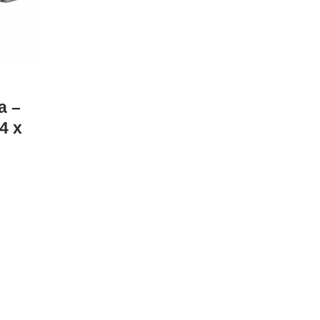
a –
4 x