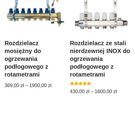
Rozdzielacz
Rozdzielacz ze stali
mosiężny do
nierdzewnej INOX do
ogrzewania
ogrzewania
podłogowego z
podłogowego z
rotametrami
rotametrami
369,00
zł
–
1900,00
zł
Oceniono
430,00
zł
–
1600,00
zł
5.00
na 5