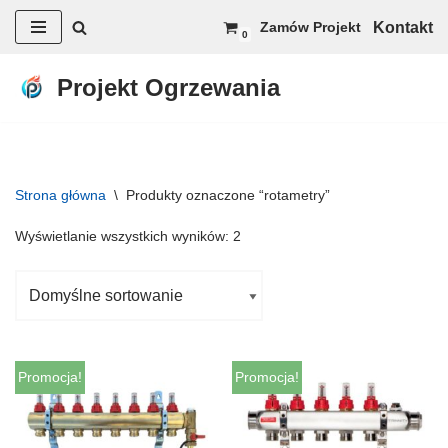
Kontakt
Zamów Projekt
0
Przejdź
do
Projekt Ogrzewania
treści
Strona główna
\
Produkty oznaczone “rotametry”
Wyświetlanie wszystkich wyników: 2
Promocja!
Promocja!