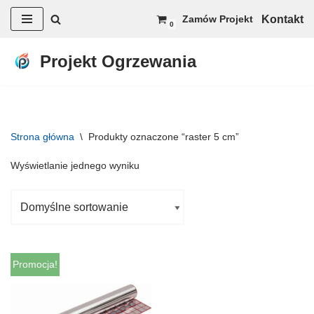
Kontakt
Zamów Projekt
0
Przejdź
do
Projekt Ogrzewania
treści
Strona główna
\
Produkty oznaczone “raster 5 cm”
Wyświetlanie jednego wyniku
Promocja!