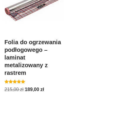
Folia do ogrzewania
podłogowego –
laminat
metalizowany z
rastrem
Oceniono
215,00
zł
189,00
zł
5.00
na 5