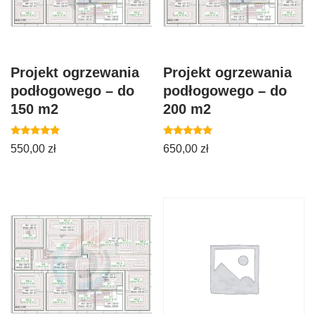
Projekt ogrzewania
Projekt ogrzewania
podłogowego – do
podłogowego – do
150 m2
200 m2
Oceniono
Oceniono
550,00
zł
650,00
zł
5.00
5.00
na 5
na 5