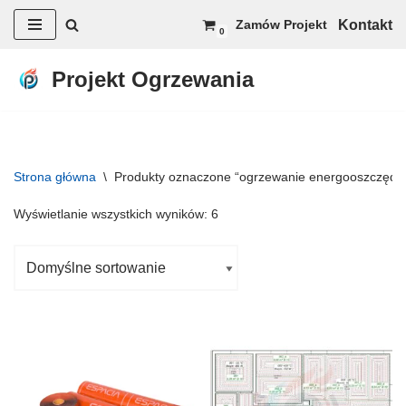
Kontakt
Zamów Projekt
0
Przejdź
do
Projekt Ogrzewania
treści
Strona główna
\
Produkty oznaczone “ogrzewanie energooszczędn
Wyświetlanie wszystkich wyników: 6