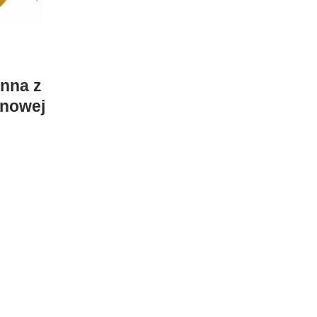
nna z
anowej