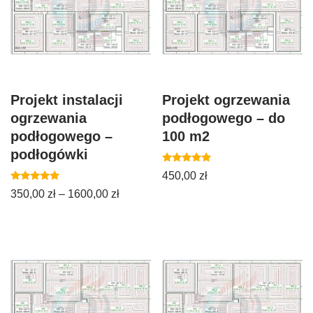
Projekt instalacji
Projekt ogrzewania
ogrzewania
podłogowego – do
podłogowego –
100 m2
podłogówki
Oceniono
450,00
zł
5.00
Oceniono
na 5
350,00
zł
–
1600,00
zł
4.94
na 5