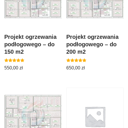
Projekt ogrzewania
Projekt ogrzewania
podłogowego – do
podłogowego – do
150 m2
200 m2
Oceniono
Oceniono
550,00
zł
650,00
zł
5.00
5.00
na 5
na 5