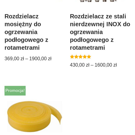
Rozdzielacz
Rozdzielacz ze stali
mosiężny do
nierdzewnej INOX do
ogrzewania
ogrzewania
podłogowego z
podłogowego z
rotametrami
rotametrami
369,00
zł
–
1900,00
zł
Oceniono
430,00
zł
–
1600,00
zł
5.00
na 5
Promocja!