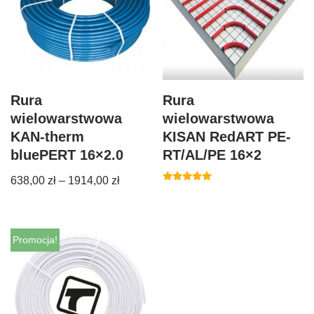
Rura
Rura
wielowarstwowa
wielowarstwowa
KAN-therm
KISAN RedART PE-
bluePERT 16×2.0
RT/AL/PE 16×2
638,00
zł
–
1914,00
zł
Oceniono
5.00
na 5
Promocja!