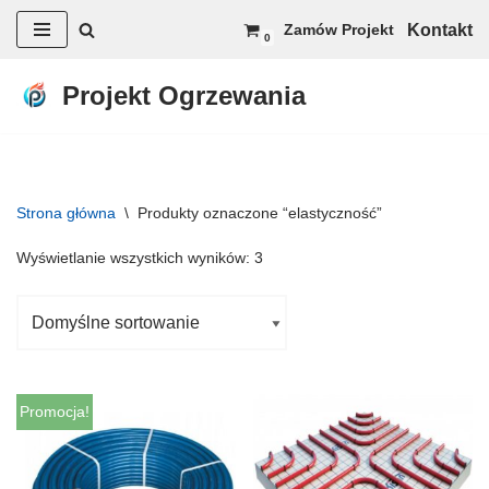
Kontakt
Zamów Projekt
0
Przejdź
do
Projekt Ogrzewania
treści
Strona główna
\
Produkty oznaczone “elastyczność”
Wyświetlanie wszystkich wyników: 3
Promocja!