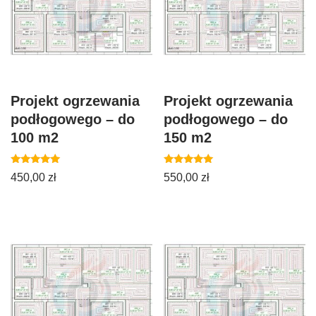
Projekt ogrzewania
Projekt ogrzewania
podłogowego – do
podłogowego – do
100 m2
150 m2
Oceniono
Oceniono
450,00
zł
550,00
zł
5.00
5.00
na 5
na 5