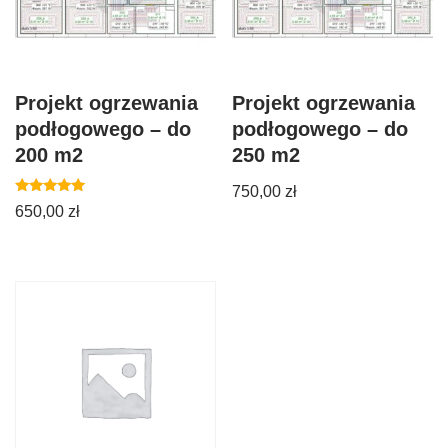
Projekt ogrzewania
Projekt ogrzewania
podłogowego – do
podłogowego – do
200 m2
250 m2
750,00
zł
Oceniono
650,00
zł
5.00
na 5