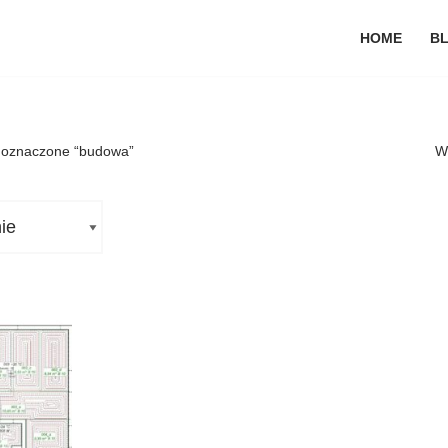
HOME
B
 oznaczone “budowa”
W