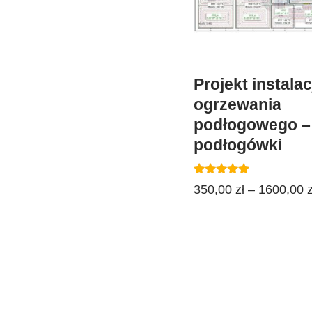
Projekt instalac
ogrzewania
podłogowego –
podłogówki
Oceniono
350,00
zł
–
1600,00
z
4.94
na 5