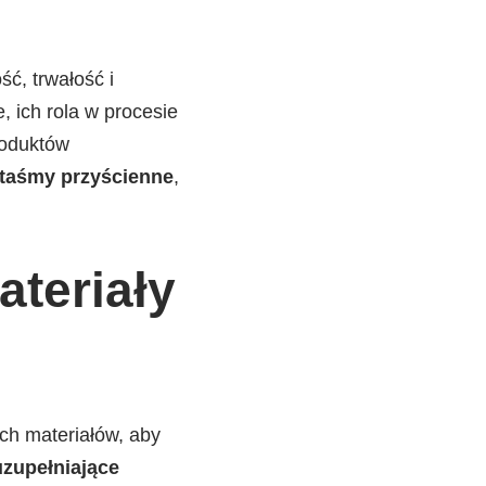
ć, trwałość i
, ich rola w procesie
produktów
 taśmy przyścienne
,
teriały
h materiałów, aby
uzupełniające