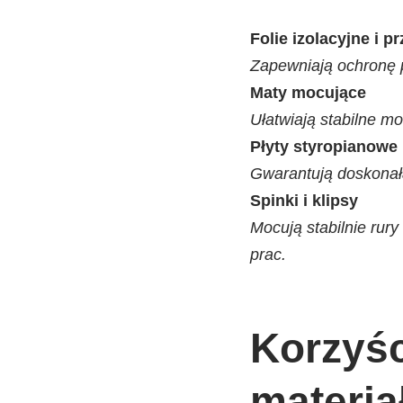
Folie izolacyjne i 
Zapewniają ochronę p
Maty mocujące
Ułatwiają stabilne m
Płyty styropianowe
Gwarantują doskonałą 
Spinki i klipsy
Mocują stabilnie rur
prac.
Korzyśc
materia