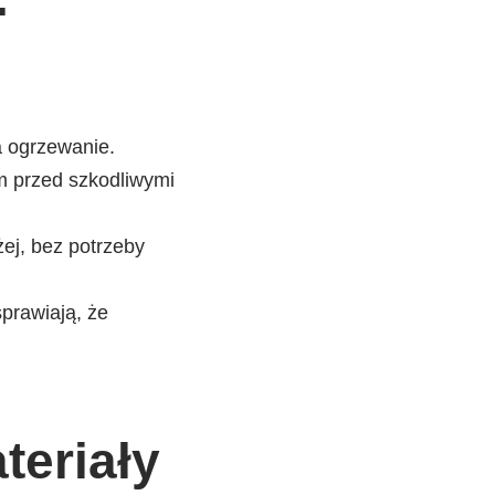
a ogrzewanie.
em przed szkodliwymi
ej, bez potrzeby
sprawiają, że
teriały