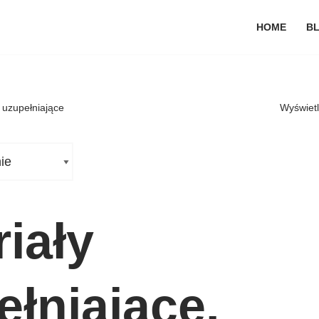
HOME
B
 uzupełniające
Wyświetl
iały
ełniające.