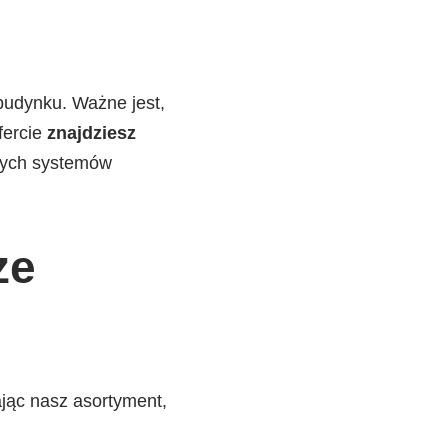
 budynku. Ważne jest,
fercie
znajdziesz
ych systemów
ze
ając nasz asortyment,