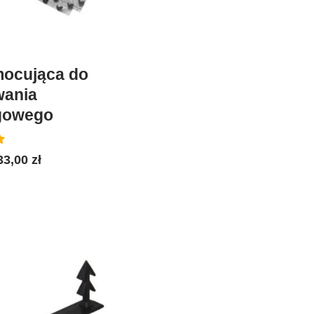
mocująca do
wania
gowego
33,00
zł