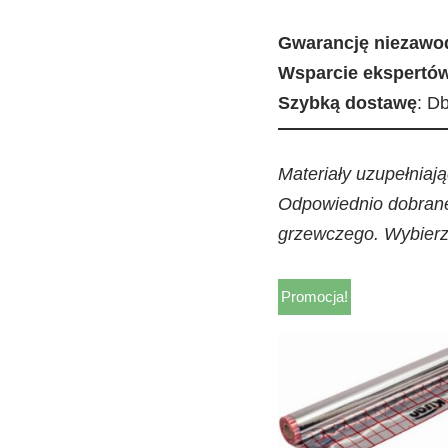
Gwarancję niezawo
Wsparcie ekspertó
Szybką dostawę
: D
Materiały uzupełniaj
Odpowiednio dobrane
grzewczego. Wybierz z
Promocja!