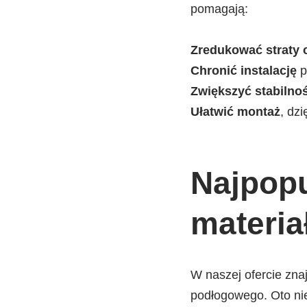
pomagają:
Zredukować straty c
Chronić instalację
p
Zwiększyć stabilno
Ułatwić montaż
, dz
Najpopu
materia
W naszej ofercie znaj
podłogowego. Oto nie