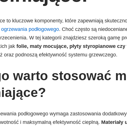
ące to kluczowe komponenty, które zapewniają skutecznoś
w
ogrzewania podłogowego
. Choć często są niedoceniane
o przecenienia. W tej kategorii znajdziesz szeroką gamę 
ich jak
folie, maty mocujące, płyty styropianowe czy
taż oraz podnoszą efektywność systemu grzewczego.
o warto stosować ma
iające?
rzewania podłogowego wymaga zastosowania dodatkowyc
ywotność i maksymalną efektywność cieplną.
Materiały 