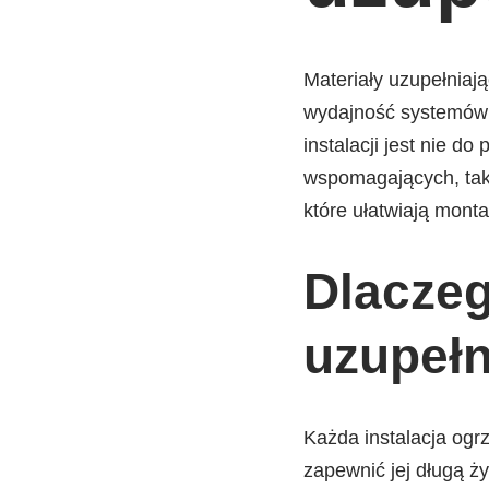
Materiały uzupełniaj
wydajność systemó
instalacji jest nie d
wspomagających, tak
które ułatwiają mon
Dlaczeg
uzupełn
Każda instalacja og
zapewnić jej długą ż