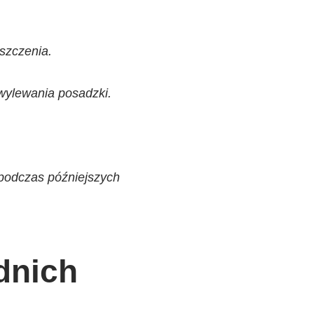
szczenia.
 wylewania posadzki.
.
 podczas późniejszych
dnich
.