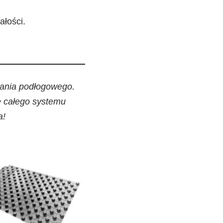
ałości.
ewania podłogowego.
ę całego systemu
a!