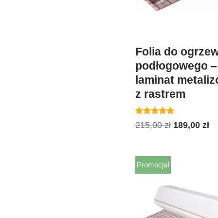
Folia do ogrze
podłogowego –
laminat metali
z rastrem
Oceniono
215,00
zł
189,00
zł
5.00
na 5
Promocja!