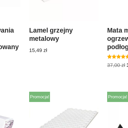
wania
Lamel grzejny
Mata 
metalowy
ogrze
zowany
podło
15,49
zł
Oceniono
37,00
zł
5.00
na 5
Promocja!
Promocja!