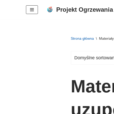
Projekt Ogrzewania
Przejdź
do
treści
Strona główna
\
Materiały
Mater
uzup